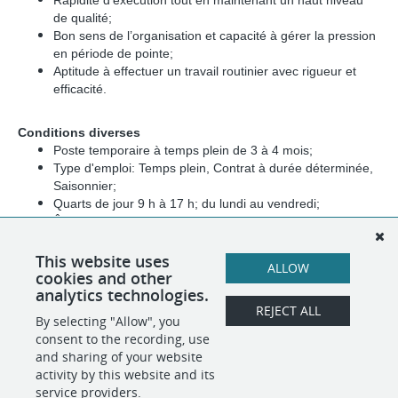
Rapidité d’exécution tout en maintenant un haut niveau
de qualité;
Bon sens de l’organisation et capacité à gérer la pression
en période de pointe;
Aptitude à effectuer un travail routinier avec rigueur et
efficacité.
Conditions diverses
Poste temporaire à temps plein de 3 à 4 mois;
Type d'emploi: Temps plein, Contrat à durée déterminée,
Saisonnier;
Quarts de jour 9 h à 17 h; du lundi au vendredi;
Être disposé à faire du temps supplémentaire dans les
périodes achalandées (notamment les fins de semaine);
Rémunération: 17,83 $ par heure;
This website uses
ALLOW
cookies and other
Lieu du poste: à Montréal, QC H2N 1V6.
analytics technologies.
REJECT ALL
By selecting "Allow", you
SHARE
APPLY
consent to the recording, use
and sharing of your website
activity by this website and its
service providers.